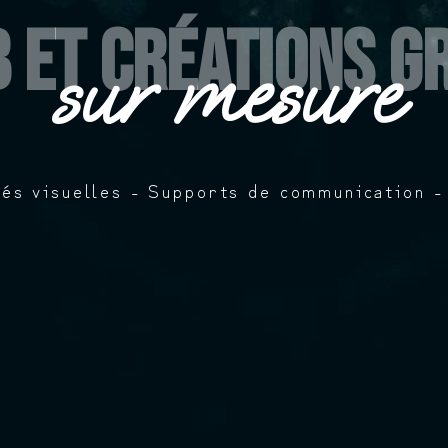
b et créations g
sur mesure
tés visuelles - Supports de communication -