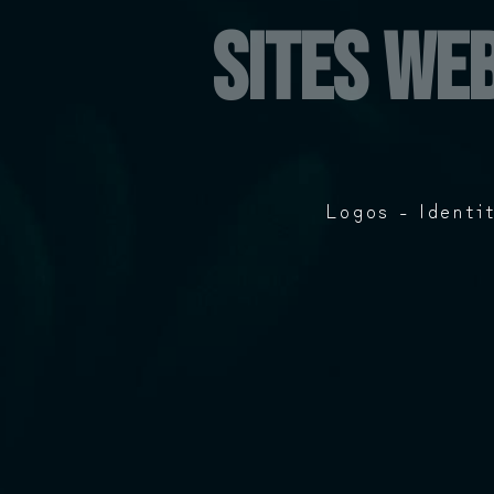
Sites we
Logos - Identi